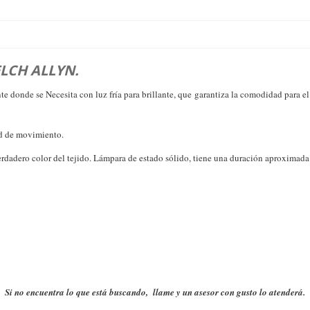
ESPECIALIDAD
GINECOLOGÍA
CARDIOLOGÍA
RADIOLOGÍA
LCH ALLYN.
ODONTOLOGÍA
e donde se Necesita con luz fría para brillante, que garantiza la comodidad para e
ad de movimiento.
 verdadero color del tejido. Lámpara de estado sólido, tiene una duración aproxima
Si no encuentra lo que está buscando, llame y un asesor con gusto lo atenderá.