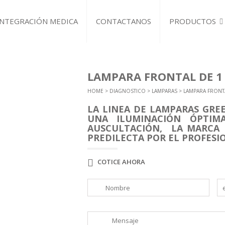
INTEGRACIÓN MEDICA
CONTACTANOS
PRODUCTOS
MOBILIARIO
INTEGRACIÓN MEDI
CONSULTORIOS
LAMPARA FRONTAL DE 1
REHABILITACIÓN
HOME
>
DIAGNOSTICO
>
LAMPARAS
> LAMPARA FRONTA
OFICINA
SILLERIA
LA LINEA DE LAMPARAS GRE
UNA ILUMINACIÓN ÓPTIM
AUSCULTACIÓN, LA MARCA 
DIAGNOSTICO
PREDILECTA POR EL PROFESI
BAUMANOMETROS
ESTETOSCOPIOS
COTICE AHORA
EQUIPOS PARA DIA
LAMPARAS
BASCULAS
HOSPITALIZACION