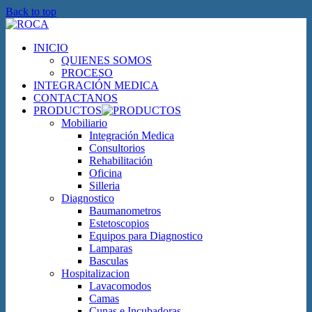
Back to top
INICIO
QUIENES SOMOS
PROCESO
INTEGRACIÓN MEDICA
CONTACTANOS
PRODUCTOS
Mobiliario
Integración Medica
Consultorios
Rehabilitación
Oficina
Silleria
Diagnostico
Baumanometros
Estetoscopios
Equipos para Diagnostico
Lamparas
Basculas
Hospitalizacion
Lavacomodos
Camas
Cunas e Incubadoras