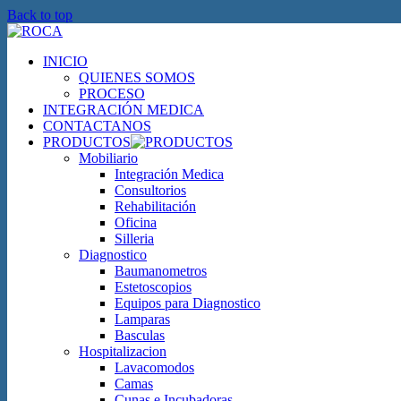
Back to top
INICIO
QUIENES SOMOS
PROCESO
INTEGRACIÓN MEDICA
CONTACTANOS
PRODUCTOS
Mobiliario
Integración Medica
Consultorios
Rehabilitación
Oficina
Silleria
Diagnostico
Baumanometros
Estetoscopios
Equipos para Diagnostico
Lamparas
Basculas
Hospitalizacion
Lavacomodos
Camas
Cunas e Incubadoras