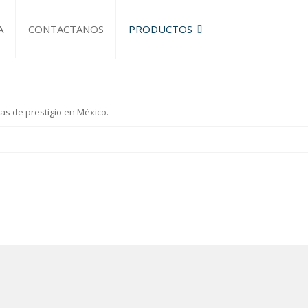
A
CONTACTANOS
PRODUCTOS
MOBILIARIO
INTEGRACIÓN MEDICA
CONSULTORIOS
as de prestigio en México.
REHABILITACIÓN
OFICINA
SILLERIA
DIAGNOSTICO
BAUMANOMETROS
ESTETOSCOPIOS
EQUIPOS PARA DIAGNOSTICO
LAMPARAS
BASCULAS
HOSPITALIZACION