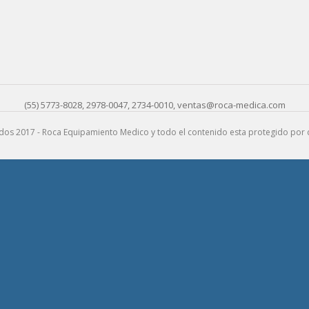
LAVACOMODOS
CAMAS
CUNAS E INCUBADORAS
CAMILLAS DE TRASLADO
MONITORES DE SIGNOS
VITALES
(55) 5773-8028, 2978-0047, 2734-0010, ventas@roca-medica.com
EMERGENCIAS
DESFIBRILADORES
os 2017 - Roca Equipamiento Medico y todo el contenido esta protegido por 
CARRO DE EMERGENCIAS
RESUCITADORES
LARINGOSCOPIOS
CAMILLAS DE EMERGENCIA
QUIROFANO
ILUMINACIÓN
MESAS DE CIRUGÍA
ASPIRADORES
INSTRUMENTAL