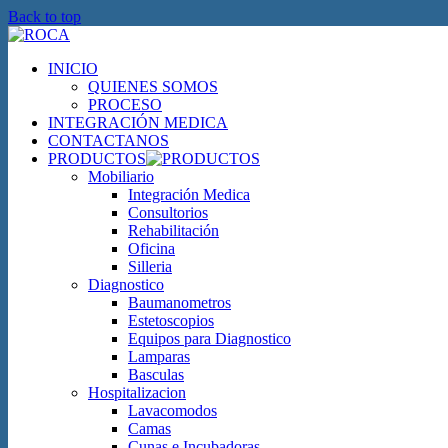
Back to top
INICIO
QUIENES SOMOS
PROCESO
INTEGRACIÓN MEDICA
CONTACTANOS
PRODUCTOS
Mobiliario
Integración Medica
Consultorios
Rehabilitación
Oficina
Silleria
Diagnostico
Baumanometros
Estetoscopios
Equipos para Diagnostico
Lamparas
Basculas
Hospitalizacion
Lavacomodos
Camas
Cunas e Incubadoras